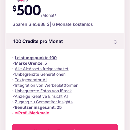
500
$
/Monat*
Sparen Sie
5988 $
| 6 Monate kostenlos
100
Credits
pro Monat
Leistungspunkte
:
100
Marke Grenze:
5
Alle AI-Assets freigeschaltet
Unbegrenzte Generationen
Textgenerator AI
Integration von Werbeplattformen
Unbegrenzte Fotos von iStock
Anzeige Kreative Einsicht AI
Zugang zu Competitor Insights
Benutzer insgesamt:
25
Profi-Merkmale