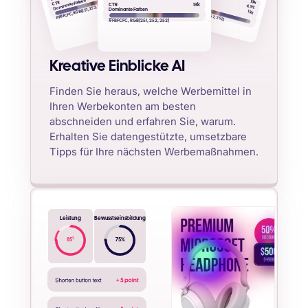
Dominante Farben
Dominante Farben
13k
CTR
CTR
13k
#FBFCFC, RGB(251, 252, 252)
4.5%
#FBFCFC, RGB(251, 252, 252)
Dominante Farben
13k
#FBFCFC, RGB(251, 252, 252)
Kreative Einblicke AI
Finden Sie heraus, welche Werbemittel in
Ihren Werbekonten am besten
abschneiden und erfahren Sie, warum.
Erhalten Sie datengestützte, umsetzbare
Tipps für Ihre nächsten Werbemaßnahmen.
Leistung
Bewusstseinsbildung
%
85
75
%