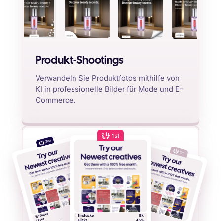
Produkt-Shootings
Verwandeln Sie Produktfotos mithilfe von
KI in professionelle Bilder für Mode und E-
Commerce.
1
2
13k
4.5%
Eindrücke
13k
Klicks
Eindrücke
Eindrücke
13k
CTR
Klicks
Klicks
4.5%