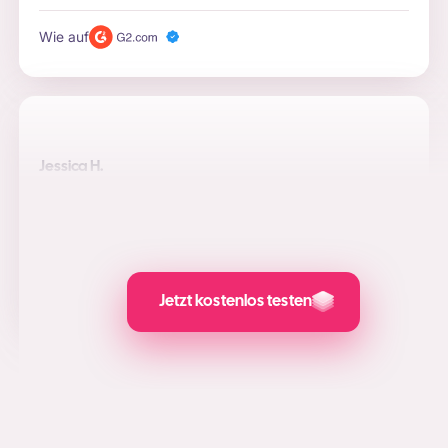
Wie auf
Jessica H.
Die Ausgaben sehen GROSSartig aus
AdCreative hat es mir ermöglicht, eine relativ einfache
Werbekampagne für meine E-Commerce-Marke
durchzuführen.
Wie auf
Jetzt kostenlos testen