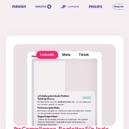
Linkedin
Meta
Tiktok
Plattform Compliance Checker
Einhaltung der Linkedin-Plattform
Tonfall der Stimme
Die Nachrichten könnten
professioneller
sein, um der Zielgruppe
von LinkedIn gerecht zu werden.
Positionierung der Marke
Die Premium-Qualität von Starbucks sollte hervorgehoben werden,
um die geschäftsorientierten Nutzer anzusprechen.
Vorgeschlagene Kopie
"Erleben Sie die neueste Innovation von Starbucks: Kiwi Starfruit
Starbucks Refreshers®. Hergestellt für einen erfrischenden und
erstklassigen Geschmack."