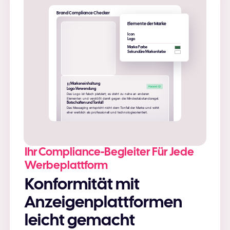
Brand Compliance Checker
Elemente der Marke
Icon
Logo
Marke Farbe
Sekundäre Markenfarbe
Markeneinhaltung
Logo-Verwendung
Das Logo ist falsch platziert; es steht zu nahe an anderen
Elementen und verstößt damit gegen die Mindestabstandsregel.
Botschaften und Tonfall
Das Messaging entspricht nicht dem Tonfall der Marke und wirkt
eher werblich als professionell und technologieorientiert.
Ihr Compliance-Begleiter Für Jede
Werbeplattform
Konformität mit
Anzeigenplattformen
leicht gemacht