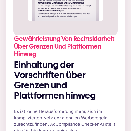
Preis- und Produktangaben klar und einfach erscheinen.
Hinweise zum Datenschutz und zur Datennutzung
In der Anzeige wird keine Datenerfassung impliziert oder verlangt,
so dass keine Datenschutzhinweise erforderlich sind.
Inhaltliche Beschränkungen
Der Inhalt der Anzeige enthält kein verbotenes Material und hält
sich an die allgemeinen Inhaltsbeschränkungen.
Gewährleistung Von Rechtsklarheit
Über Grenzen Und Plattformen
Hinweg
Einhaltung der
Vorschriften über
Grenzen und
Plattformen hinweg
Es ist keine Herausforderung mehr, sich im
komplizierten Netz der globalen Werberegeln
zurechtzufinden. AdCompliance Checker AI stellt
eine Verbindung zu regionalen,