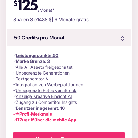
125
$
/Monat*
Sparen Sie
1488 $
| 6 Monate gratis
50
Credits
pro Monat
Leistungspunkte
:
50
Marke Grenze:
3
Alle AI-Assets freigeschaltet
Unbegrenzte Generationen
Textgenerator AI
Integration von Werbeplattformen
Unbegrenzte Fotos von iStock
Anzeige Kreative Einsicht AI
Zugang zu Competitor Insights
Benutzer insgesamt:
10
Profi-Merkmale
Zugriff über die mobile App