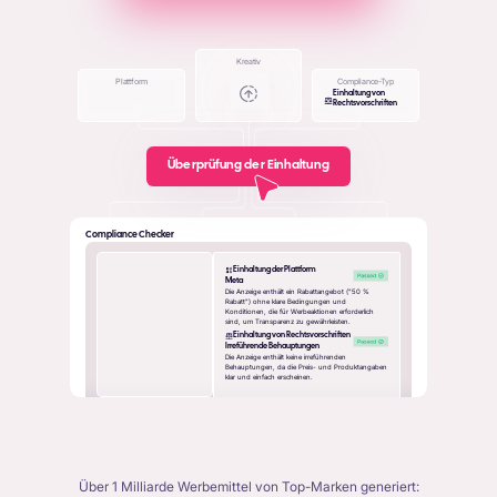
Kreativ
Plattform
Compliance-Typ
Einhaltung von
Rechtsvorschriften
Überprüfung der Einhaltung
Compliance Checker
Einhaltung der Plattform
Meta
Die Anzeige enthält ein Rabattangebot ("50 %
Rabatt") ohne klare Bedingungen und
Konditionen, die für Werbeaktionen erforderlich
sind, um Transparenz zu gewährleisten.
Einhaltung von Rechtsvorschriften
Irreführende Behauptungen
Die Anzeige enthält keine irreführenden
Behauptungen, da die Preis- und Produktangaben
klar und einfach erscheinen.
Über 1 Milliarde Werbemittel von Top-Marken generiert: