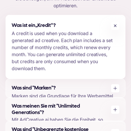
optimieren.
Was ist ein
„Kredit“
?
A credit is used when you download a
generated ad creative. Each plan includes a set
number of monthly credits, which renew every
month. You can generate unlimited creatives,
but credits are only consumed when you
download them.
Was sind "Marken"?
Marken sind die Grundlage für Ihre Werbemittel
auf AdCreative.ai. Wenn Sie eine Marke
Was meinen Sie mit "Unlimited
erstellen, können Sie Ihr Logo, Ihre
Generations"?
Markenfarben und Markenbeschreibungen
Mit AdCreative.ai haben Sie die Freiheit, so
hochladen und Ihre Anzeigenkonten
viele Werbemittel zu erstellen, wie Sie möchten,
Was sind "Unbegrenzte kostenlose
verknüpfen. Dies ermöglicht es unserem