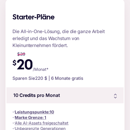
Starter-Pläne
Die All-in-One-Lösung, die die ganze Arbeit
erledigt und das Wachstum von
Kleinunternehmen fördert.
$
39
20
$
/Monat*
Sparen Sie
220 $
| 6 Monate gratis
10
Credits
pro Monat
Leistungspunkte
:
10
Marke Grenze:
1
Alle AI-Assets freigeschaltet
Unbegrenzte Generationen