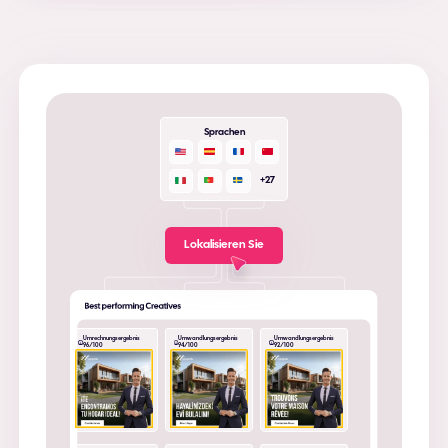
Sprachen
+27
Lokalisieren Sie
Umrechnungsergebnis
Umwandlungsergebnis
Umwandlungsergebnis
96/100
94/100
92/100