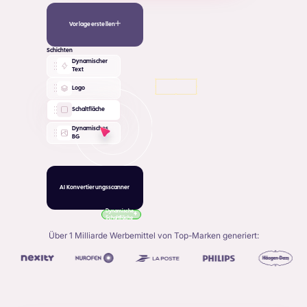
Vorlage erstellen
Schichten
Dynamischer
Text
Logo
Schaltfläche
Dynamisches
BG
AI Konvertierungsscanner
Dynamische
Schaltfläche
Über 1 Milliarde Werbemittel von Top-Marken generiert: