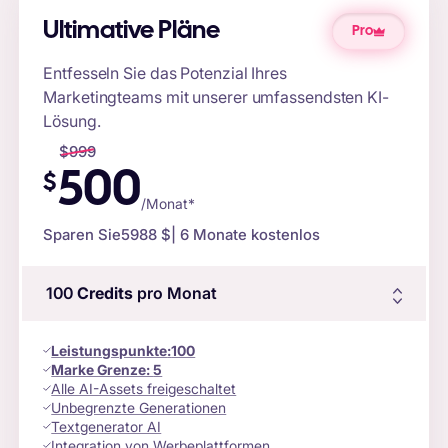
Ultimative Pläne
Pro
Entfesseln Sie das Potenzial Ihres
Marketingteams mit unserer umfassendsten KI-
Lösung.
$
999
500
$
/Monat*
Sparen Sie
5988 $
| 6 Monate kostenlos
100
Credits
pro Monat
Leistungspunkte
:
100
Marke Grenze:
5
Alle AI-Assets freigeschaltet
Unbegrenzte Generationen
Textgenerator AI
Integration von Werbeplattformen