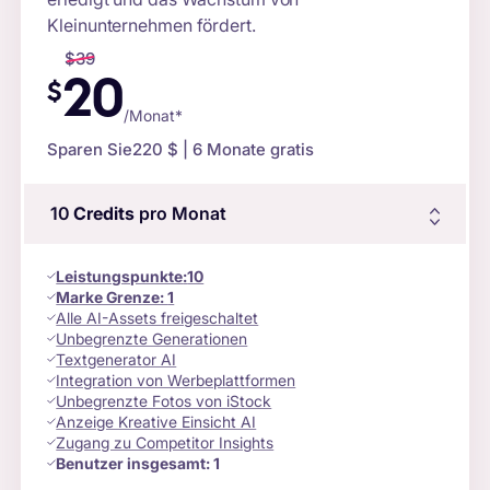
Kleinunternehmen fördert.
$
39
20
$
/Monat*
Sparen Sie
220 $
| 6 Monate gratis
10
Credits
pro Monat
Leistungspunkte
:
10
Marke Grenze:
1
Alle AI-Assets freigeschaltet
Unbegrenzte Generationen
Textgenerator AI
Integration von Werbeplattformen
Unbegrenzte Fotos von iStock
Anzeige Kreative Einsicht AI
Zugang zu Competitor Insights
Benutzer insgesamt:
1