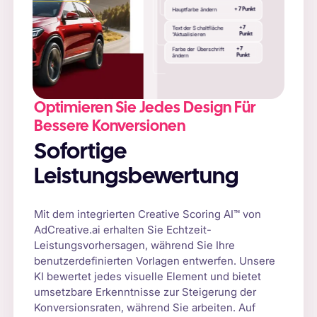
e
Hauptfarbe ändern
+
7
Punkt
es
Text der Schaltfläche
+
7
"Aktualisieren
Punkt
Farbe der Überschrift
+
7
ändern
Punkt
sscanner
Optimieren Sie Jedes Design Für
Bessere Konversionen
Sofortige
Leistungsbewertung
Mit dem integrierten Creative Scoring AI™ von
AdCreative.ai erhalten Sie Echtzeit-
Leistungsvorhersagen, während Sie Ihre
benutzerdefinierten Vorlagen entwerfen. Unsere
KI bewertet jedes visuelle Element und bietet
umsetzbare Erkenntnisse zur Steigerung der
Konversionsraten, während Sie arbeiten. Auf