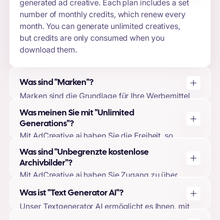
generated ad creative. Each plan includes a set
number of monthly credits, which renew every
month. You can generate unlimited creatives,
but credits are only consumed when you
download them.
Was sind "Marken"?
Marken sind die Grundlage für Ihre Werbemittel
auf AdCreative.ai. Wenn Sie eine Marke
Was meinen Sie mit "Unlimited
erstellen, können Sie Ihr Logo, Ihre
Generations"?
Markenfarben und Markenbeschreibungen
Mit AdCreative.ai haben Sie die Freiheit, so
hochladen und Ihre Anzeigenkonten
viele Werbemittel zu erstellen, wie Sie möchten,
Was sind "Unbegrenzte kostenlose
verknüpfen. Dies ermöglicht es unserem
unabhängig davon, ob Sie alle Ihre Downloads
Archivbilder"?
Machine-Learning-Modell, Ihre kreativen
verwendet haben oder nicht. Sie werden Ihre
Mit AdCreative.ai haben Sie Zugang zu über
Designs und Vorhersagen auf Ihre Marke
Downloads nur dann nutzen, wenn Sie sich
100 Millionen kostenlosen Bildern, die Sie in
zuzuschneiden und die höchste Qualität zu
entscheiden, Ihre generierten Motive
Was ist "Text Generator AI"?
Ihren Werbemitteln verwenden können. Diese
gewährleisten.
herunterzuladen.
Unser Textgenerator AI ermöglicht es Ihnen, mit
Bilder sind in jedem Paket enthalten, und Ihnen
einer Vielzahl von Texterstellungsmethoden