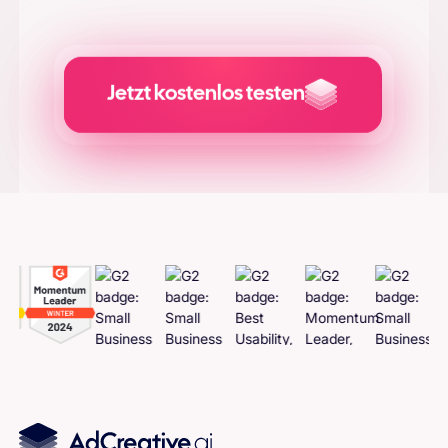
finden Sie in unseren
Allgemeinen
Geschäftsbedingungen
.
Jetzt kostenlos testen
Adcreatives
generieren